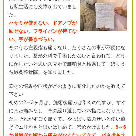
も私生活にも支障が出ていまし
た。
ハサミが使えない、ドアノブが
回せない、フライパンが持てな
い、字が書きづらい。
そのうち左親指も痛くなり、たくさんの事が不便にな
りました。整形外科で手術しかないと言われて、どう
にかしたいと思いスマホで腱鞘炎と検索して「ほりう
ち鍼灸整骨院」を知りました。
②その悩みや症状がどのように変化したのかを教えて
下さい
初めの2～3ヶ月は、施術後痛みは引くのですが、すぐ
にまた痛みだし、その繰り返しでバネ指にもなりまし
た。それがすごく痛くて。やっぱり歳のせいと使い過
ぎでムリかもと思いはじめて、諦めかけました。
5～6
か月過ぎた頃から痛みがなくなってきて、バネ指もす