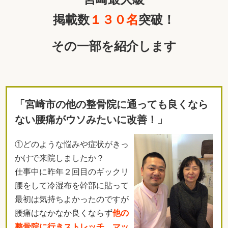
掲載数
１３０名
突破！
その一部を紹介します
「宮崎市の他の整骨院に通っても良くなら
ない腰痛がウソみたいに改善！」
①どのような悩みや症状がきっ
かけで来院しましたか？
仕事中に昨年２回目のギックリ
腰をして冷湿布を幹部に貼って
最初は気持ちよかったのですが
腰痛はなかなか良くならず
他の
整骨院に行きストレッチ、マッ