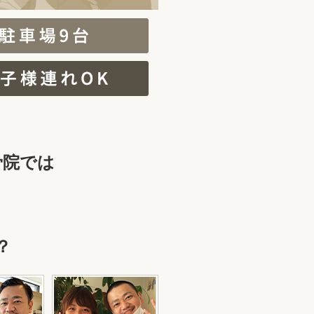
骨院では
？