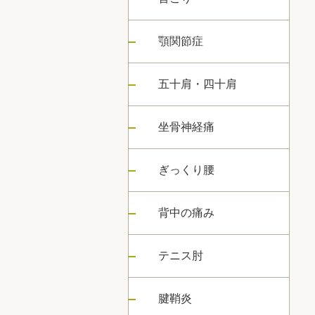
顎関節症
五十肩・四十肩
坐骨神経痛
ぎっくり腰
背中の痛み
テニス肘
腱鞘炎