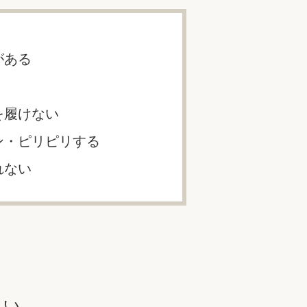
がある
を履けない
ン・ピリピリする
れない
さい