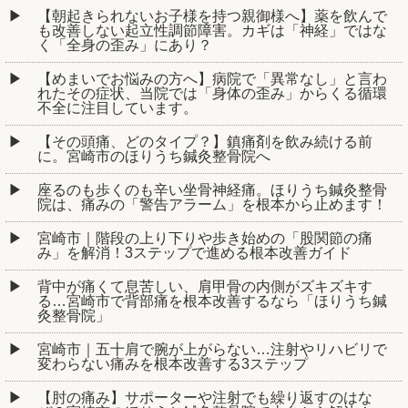
【朝起きられないお子様を持つ親御様へ】薬を飲んで
も改善しない起立性調節障害。カギは「神経」ではな
く「全身の歪み」にあり？
【めまいでお悩みの方へ】病院で「異常なし」と言わ
れたその症状、当院では「身体の歪み」からくる循環
不全に注目しています。
【その頭痛、どのタイプ？】鎮痛剤を飲み続ける前
に。宮崎市のほりうち鍼灸整骨院へ
座るのも歩くのも辛い坐骨神経痛。ほりうち鍼灸整骨
院は、痛みの「警告アラーム」を根本から止めます！
宮崎市｜階段の上り下りや歩き始めの「股関節の痛
み」を解消！3ステップで進める根本改善ガイド
背中が痛くて息苦しい、肩甲骨の内側がズキズキす
る…宮崎市で背部痛を根本改善するなら「ほりうち鍼
灸整骨院」
宮崎市｜五十肩で腕が上がらない…注射やリハビリで
変わらない痛みを根本改善する3ステップ
【肘の痛み】サポーターや注射でも繰り返すのはな