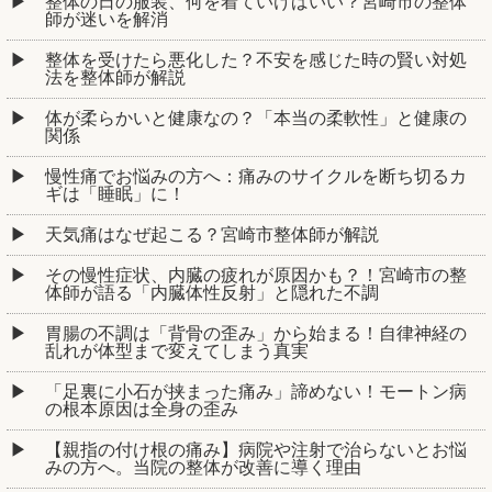
整体の日の服装、何を着ていけばいい？宮崎市の整体
師が迷いを解消
整体を受けたら悪化した？不安を感じた時の賢い対処
法を整体師が解説
体が柔らかいと健康なの？「本当の柔軟性」と健康の
関係
慢性痛でお悩みの方へ：痛みのサイクルを断ち切るカ
ギは「睡眠」に！
天気痛はなぜ起こる？宮崎市整体師が解説
その慢性症状、内臓の疲れが原因かも？！宮崎市の整
体師が語る「内臓体性反射」と隠れた不調
胃腸の不調は「背骨の歪み」から始まる！自律神経の
乱れが体型まで変えてしまう真実
「足裏に小石が挟まった痛み」諦めない！モートン病
の根本原因は全身の歪み
【親指の付け根の痛み】病院や注射で治らないとお悩
みの方へ。当院の整体が改善に導く理由