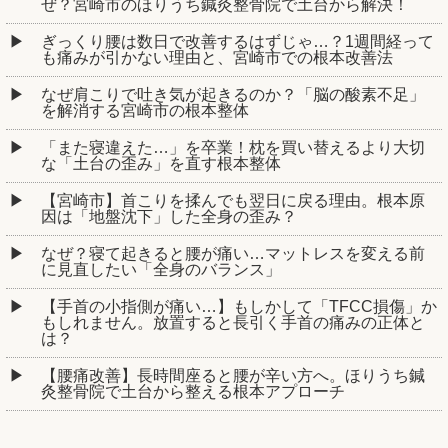
ぜ？宮崎市のほりうち鍼灸整骨院で土台から解決！
ぎっくり腰は数日で改善するはずじゃ…？1週間経って
も痛みが引かない理由と、宮崎市での根本改善法
なぜ肩こりで吐き気が起きるのか？「脳の酸素不足」
を解消する宮崎市の根本整体
「また寝違えた…」を卒業！枕を買い替えるより大切
な「土台の歪み」を直す根本整体
【宮崎市】首こりを揉んでも翌日に戻る理由。根本原
因は「地盤沈下」した全身の歪み？
なぜ？寝て起きると腰が痛い…マットレスを変える前
に見直したい「全身のバランス」
【手首の小指側が痛い…】もしかして「TFCC損傷」か
もしれません。放置すると長引く手首の痛みの正体と
は？
【腰痛改善】長時間座ると腰が辛い方へ。ほりうち鍼
灸整骨院で土台から整える根本アプローチ