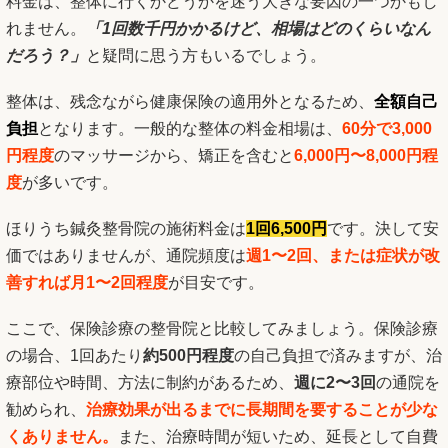
料金は、整体に行くかどうかを迷う大きな要因の一つかもし
れません。
「1回数千円かかるけど、相場はどのくらいなん
だろう？」
と疑問に思う方もいるでしょう。
整体は、残念ながら健康保険の適用外となるため、
全額自己
負担
となります。一般的な整体の料金相場は、
60分で3,000
円程度
のマッサージから、矯正を含むと
6,000円〜8,000円程
度
が多いです。
ほりうち鍼灸整骨院の施術料金は
1回6,500円
です。決して安
価ではありませんが、通院頻度は
週1〜2回、または症状が改
善すれば月1〜2回程度
が目安です。
ここで、保険診療の整骨院と比較してみましょう。保険診療
の場合、1回あたり
約500円程度
の自己負担で済みますが、治
療部位や時間、方法に制約があるため、
週に2〜3回
の通院を
勧められ、
治療効果が出るまでに長期間を要することが少な
くありません。
また、治療時間が短いため、延長として自費