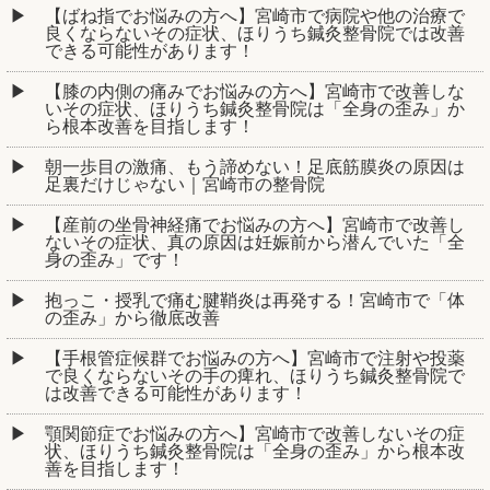
【ばね指でお悩みの方へ】宮崎市で病院や他の治療で
良くならないその症状、ほりうち鍼灸整骨院では改善
できる可能性があります！
【膝の内側の痛みでお悩みの方へ】宮崎市で改善しな
いその症状、ほりうち鍼灸整骨院は「全身の歪み」か
ら根本改善を目指します！
朝一歩目の激痛、もう諦めない！足底筋膜炎の原因は
足裏だけじゃない｜宮崎市の整骨院
【産前の坐骨神経痛でお悩みの方へ】宮崎市で改善し
ないその症状、真の原因は妊娠前から潜んでいた「全
身の歪み」です！
抱っこ・授乳で痛む腱鞘炎は再発する！宮崎市で「体
の歪み」から徹底改善
【手根管症候群でお悩みの方へ】宮崎市で注射や投薬
で良くならないその手の痺れ、ほりうち鍼灸整骨院で
は改善できる可能性があります！
顎関節症でお悩みの方へ】宮崎市で改善しないその症
状、ほりうち鍼灸整骨院は「全身の歪み」から根本改
善を目指します！