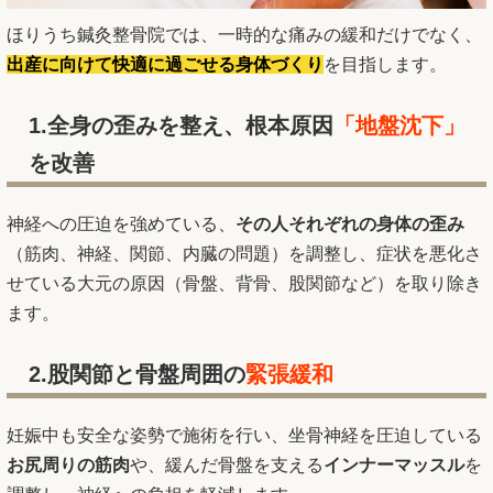
ほりうち鍼灸整骨院では、一時的な痛みの緩和だけでなく、
出産に向けて快適に過ごせる身体づくり
を目指します。
1.全身の歪みを整え、根本原因
「地盤沈下」
を改善
神経への圧迫を強めている、
その人それぞれの身体の歪み
（筋肉、神経、関節、内臓の問題）を調整し、症状を悪化さ
せている大元の原因（骨盤、背骨、股関節など）を取り除き
ます。
2.股関節と骨盤周囲の
緊張緩和
妊娠中も安全な姿勢で施術を行い、坐骨神経を圧迫している
お尻周りの筋肉
や、緩んだ骨盤を支える
インナーマッスル
を