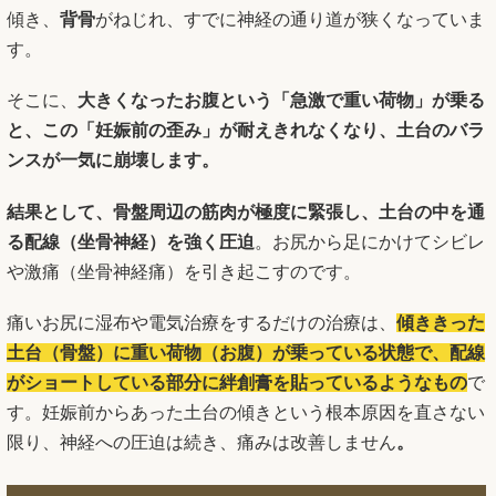
傾き、
背骨
がねじれ、すでに神経の通り道が狭くなっていま
す。
そこに、
大きくなったお腹という「急激で重い荷物」が乗る
と、この「妊娠前の歪み」が耐えきれなくなり、土台のバラ
ンスが一気に崩壊します。
結果として、骨盤周辺の筋肉が極度に緊張し、土台の中を通
る配線（坐骨神経）を強く圧迫
。お尻から足にかけてシビレ
や激痛（坐骨神経痛）を引き起こすのです。
痛いお尻に湿布や電気治療をするだけの治療は、
傾ききった
土台（骨盤）に重い荷物（お腹）が乗っている状態で、配線
がショートしている部分に絆創膏を貼っているようなもの
で
す。妊娠前からあった土台の傾きという根本原因を直さない
限り、神経への圧迫は続き、痛みは改善しません
。