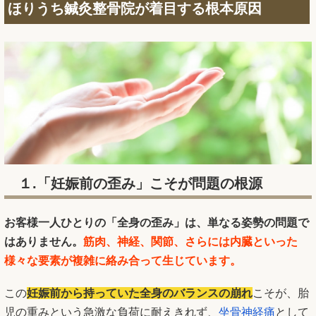
ほりうち鍼灸整骨院が着目する根本原因
１.「妊娠前の歪み」こそが問題の根源
お客様一人ひとりの「全身の歪み」は、単なる姿勢の問題で
はありません。
筋肉、神経、関節、さらには内臓といった
様々な要素が複雑に絡み合って生じています。
この
妊娠前から持っていた
全身のバランスの崩れ
こそが、胎
児の重みという急激な負荷に耐えきれず、
坐骨神経痛
として