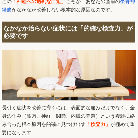
この
「神経への過剰な圧迫」
こそが、あなたの産前の
坐骨神
経痛
がなかなか改善しない根本的な原因なのです。
なかなか治らない症状には「的確な検査力」が
必要です
長引く症状を改善に導くには、表面的な痛みだけでなく、全
身の歪み（筋肉、神経、関節、内臓の問題）という複雑に絡
み合った根本原因を的確に見つけ出す
「検査力」
が極めて重
要になります。