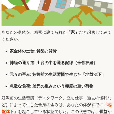
あなたの身体を、精密に建てられた
「家」
だと想像してみて
ください。
家全体の土台:
骨盤
と
背骨
神経の通り道:
土台の中を通る配線（坐骨神経）
元々の歪み:
妊娠前の生活習慣で生じた「地盤沈下」
急激な負荷:
胎児の重みという極度の重い荷物
妊娠前の生活習慣（デスクワーク、立ち仕事、過去の怪我な
ど）によって生じた全身の歪みは、あなたの体がすでに
「地
盤沈下」
を起こしている状態でした。この状態では、
骨盤
が