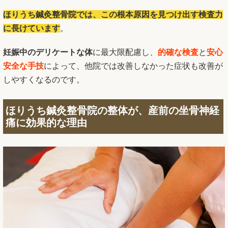
ほりうち鍼灸整骨院では、この根本原因を見つけ出す検査力
に長けています
。
妊娠中のデリケートな体
に最大限配慮し、
的確な検査
と
安心
安全な手技
によって、他院では改善しなかった症状も改善が
しやすくなるのです。
ほりうち鍼灸整骨院の整体が、産前の
坐骨神経
痛
に効果的な理由