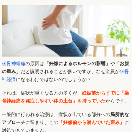
坐骨神経痛
の原因は
「妊娠によるホルモンの影響」
や
「お腹
の重み」
だと説明されることが多いですが、なぜ全員が
坐骨
神経痛
になるわけではないのでしょうか？
それは、症状が重くなる方の多くが、
妊娠前からすでに「
坐
骨神経痛
を発症しやすい体の土台」を持っていた
からです。
一般的に行われる治療は、症状が出ている部分への
局所的な
アプローチ
に留まり、この
「妊娠前から潜んでいた歪み」
に
対処できていません。