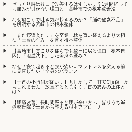
ぎっくり腰は数日で改善するはずじゃ…？1週間経って
も痛みが引かない理由と、宮崎市での根本改善法
なぜ肩こりで吐き気が起きるのか？「脳の酸素不足」
を解消する宮崎市の根本整体
「また寝違えた…」を卒業！枕を買い替えるより大切
な「土台の歪み」を直す根本整体
【宮崎市】首こりを揉んでも翌日に戻る理由。根本原
因は「地盤沈下」した全身の歪み？
なぜ？寝て起きると腰が痛い…マットレスを変える前
に見直したい「全身のバランス」
【手首の小指側が痛い…】もしかして「TFCC損傷」か
もしれません。放置すると長引く手首の痛みの正体と
は？
【腰痛改善】長時間座ると腰が辛い方へ。ほりうち鍼
灸整骨院で土台から整える根本アプローチ