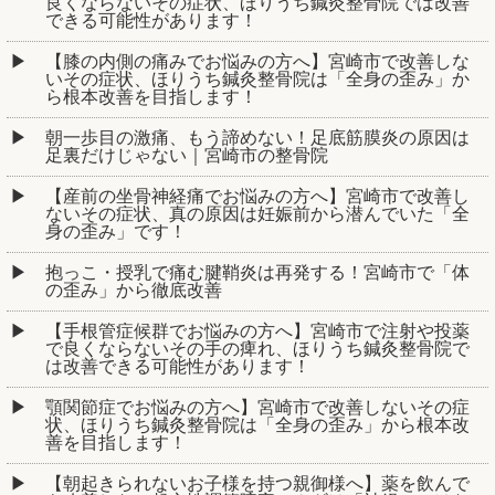
良くならないその症状、ほりうち鍼灸整骨院では改善
できる可能性があります！
【膝の内側の痛みでお悩みの方へ】宮崎市で改善しな
いその症状、ほりうち鍼灸整骨院は「全身の歪み」か
ら根本改善を目指します！
朝一歩目の激痛、もう諦めない！足底筋膜炎の原因は
足裏だけじゃない｜宮崎市の整骨院
【産前の坐骨神経痛でお悩みの方へ】宮崎市で改善し
ないその症状、真の原因は妊娠前から潜んでいた「全
身の歪み」です！
抱っこ・授乳で痛む腱鞘炎は再発する！宮崎市で「体
の歪み」から徹底改善
【手根管症候群でお悩みの方へ】宮崎市で注射や投薬
で良くならないその手の痺れ、ほりうち鍼灸整骨院で
は改善できる可能性があります！
顎関節症でお悩みの方へ】宮崎市で改善しないその症
状、ほりうち鍼灸整骨院は「全身の歪み」から根本改
善を目指します！
【朝起きられないお子様を持つ親御様へ】薬を飲んで