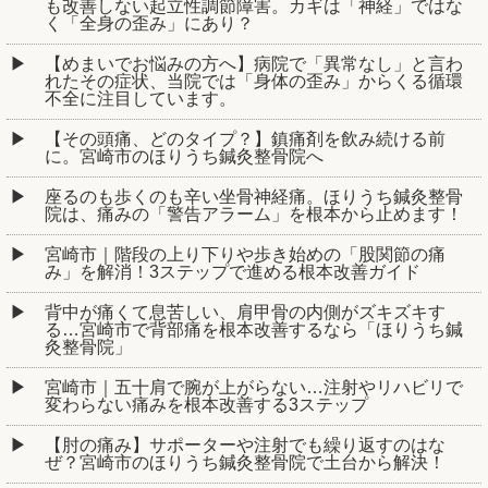
も改善しない起立性調節障害。カギは「神経」ではな
く「全身の歪み」にあり？
【めまいでお悩みの方へ】病院で「異常なし」と言わ
れたその症状、当院では「身体の歪み」からくる循環
不全に注目しています。
【その頭痛、どのタイプ？】鎮痛剤を飲み続ける前
に。宮崎市のほりうち鍼灸整骨院へ
座るのも歩くのも辛い坐骨神経痛。ほりうち鍼灸整骨
院は、痛みの「警告アラーム」を根本から止めます！
宮崎市｜階段の上り下りや歩き始めの「股関節の痛
み」を解消！3ステップで進める根本改善ガイド
背中が痛くて息苦しい、肩甲骨の内側がズキズキす
る…宮崎市で背部痛を根本改善するなら「ほりうち鍼
灸整骨院」
宮崎市｜五十肩で腕が上がらない…注射やリハビリで
変わらない痛みを根本改善する3ステップ
【肘の痛み】サポーターや注射でも繰り返すのはな
ぜ？宮崎市のほりうち鍼灸整骨院で土台から解決！