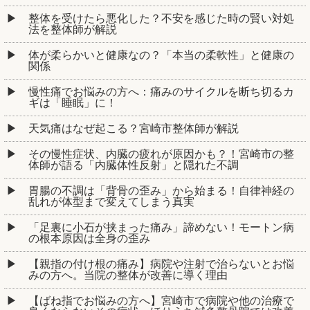
整体を受けたら悪化した？不安を感じた時の賢い対処
法を整体師が解説
体が柔らかいと健康なの？「本当の柔軟性」と健康の
関係
慢性痛でお悩みの方へ：痛みのサイクルを断ち切るカ
ギは「睡眠」に！
天気痛はなぜ起こる？宮崎市整体師が解説
その慢性症状、内臓の疲れが原因かも？！宮崎市の整
体師が語る「内臓体性反射」と隠れた不調
胃腸の不調は「背骨の歪み」から始まる！自律神経の
乱れが体型まで変えてしまう真実
「足裏に小石が挟まった痛み」諦めない！モートン病
の根本原因は全身の歪み
【親指の付け根の痛み】病院や注射で治らないとお悩
みの方へ。当院の整体が改善に導く理由
【ばね指でお悩みの方へ】宮崎市で病院や他の治療で