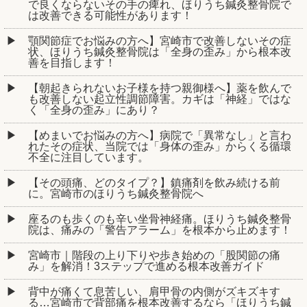
で良くならないその手の痺れ、ほりうち鍼灸整骨院で
は改善できる可能性があります！
顎関節症でお悩みの方へ】宮崎市で改善しないその症
状、ほりうち鍼灸整骨院は「全身の歪み」から根本改
善を目指します！
【朝起きられないお子様を持つ親御様へ】薬を飲んで
も改善しない起立性調節障害。カギは「神経」ではな
く「全身の歪み」にあり？
【めまいでお悩みの方へ】病院で「異常なし」と言わ
れたその症状、当院では「身体の歪み」からくる循環
不全に注目しています。
【その頭痛、どのタイプ？】鎮痛剤を飲み続ける前
に。宮崎市のほりうち鍼灸整骨院へ
座るのも歩くのも辛い坐骨神経痛。ほりうち鍼灸整骨
院は、痛みの「警告アラーム」を根本から止めます！
宮崎市｜階段の上り下りや歩き始めの「股関節の痛
み」を解消！3ステップで進める根本改善ガイド
背中が痛くて息苦しい、肩甲骨の内側がズキズキす
る…宮崎市で背部痛を根本改善するなら「ほりうち鍼