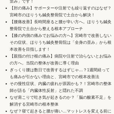
歪み」です！
【肘の痛み】サポーターや注射でも繰り返すのはなぜ？
宮崎市のほりうち鍼灸整骨院で土台から解決！
【腰痛改善】長時間座ると腰が辛い方へ。ほりうち鍼灸
整骨院で土台から整える根本アプローチ
【膝の内側の痛みでお悩みの方へ】宮崎市で改善しない
その症状、ほりうち鍼灸整骨院は「全身の歪み」から根
本改善を目指します！
【親指の付け根の痛み】病院や注射で治らないとお悩み
の方へ。当院の整体が改善に導く理由
ぎっくり腰は数日で改善するはずじゃ…？1週間経って
も痛みが引かない理由と、宮崎市での根本改善法
その慢性症状、内臓の疲れが原因かも？！宮崎市の整体
師が語る「内臓体性反射」と隠れた不調
なぜ肩こりで吐き気が起きるのか？「脳の酸素不足」を
解消する宮崎市の根本整体
なぜ？寝て起きると腰が痛い…マットレスを変える前に