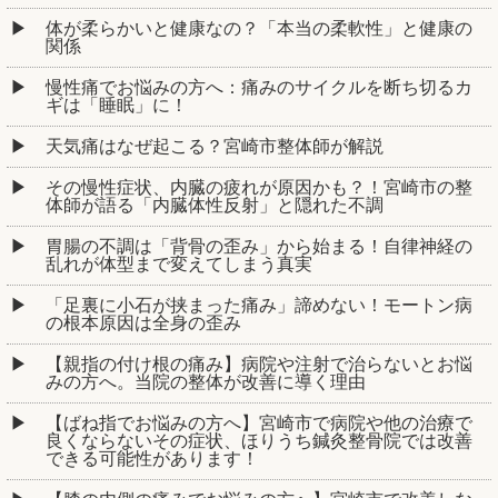
体が柔らかいと健康なの？「本当の柔軟性」と健康の
関係
慢性痛でお悩みの方へ：痛みのサイクルを断ち切るカ
ギは「睡眠」に！
天気痛はなぜ起こる？宮崎市整体師が解説
その慢性症状、内臓の疲れが原因かも？！宮崎市の整
体師が語る「内臓体性反射」と隠れた不調
胃腸の不調は「背骨の歪み」から始まる！自律神経の
乱れが体型まで変えてしまう真実
「足裏に小石が挟まった痛み」諦めない！モートン病
の根本原因は全身の歪み
【親指の付け根の痛み】病院や注射で治らないとお悩
みの方へ。当院の整体が改善に導く理由
【ばね指でお悩みの方へ】宮崎市で病院や他の治療で
良くならないその症状、ほりうち鍼灸整骨院では改善
できる可能性があります！