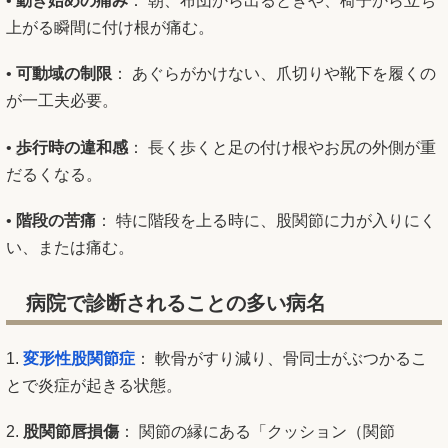
•
動き始めの痛み
： 朝、布団から出るときや、椅子から立ち
上がる瞬間に付け根が痛む。
•
可動域の制限
： あぐらがかけない、爪切りや靴下を履くの
が一工夫必要。
•
歩行時の違和感
： 長く歩くと足の付け根やお尻の外側が重
だるくなる。
•
階段の苦痛
： 特に階段を上る時に、股関節に力が入りにく
い、または痛む。
病院で診断されることの多い病名
1.
変形性股関節症
： 軟骨がすり減り、骨同士がぶつかるこ
とで炎症が起きる状態。
2.
股関節唇損傷
： 関節の縁にある「クッション（関節