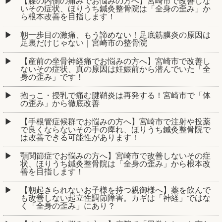
【膝の内側の痛みでお悩みの方へ】宮崎市で改善しな
いその症状、ほりうち鍼灸整骨院は「全身の歪み」か
ら根本改善を目指します！
朝一歩目の激痛、もう諦めない！足底筋膜炎の原因は
足裏だけじゃない｜宮崎市の整骨院
【産前の坐骨神経痛でお悩みの方へ】宮崎市で改善し
ないその症状、真の原因は妊娠前から潜んでいた「全
身の歪み」です！
抱っこ・授乳で痛む腱鞘炎は再発する！宮崎市で「体
の歪み」から徹底改善
【手根管症候群でお悩みの方へ】宮崎市で注射や投薬
で良くならないその手の痺れ、ほりうち鍼灸整骨院で
は改善できる可能性があります！
顎関節症でお悩みの方へ】宮崎市で改善しないその症
状、ほりうち鍼灸整骨院は「全身の歪み」から根本改
善を目指します！
【朝起きられないお子様を持つ親御様へ】薬を飲んで
も改善しない起立性調節障害。カギは「神経」ではな
く「全身の歪み」にあり？