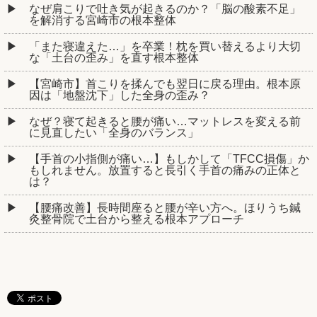
なぜ肩こりで吐き気が起きるのか？「脳の酸素不足」
を解消する宮崎市の根本整体
「また寝違えた…」を卒業！枕を買い替えるより大切
な「土台の歪み」を直す根本整体
【宮崎市】首こりを揉んでも翌日に戻る理由。根本原
因は「地盤沈下」した全身の歪み？
なぜ？寝て起きると腰が痛い…マットレスを変える前
に見直したい「全身のバランス」
【手首の小指側が痛い…】もしかして「TFCC損傷」か
もしれません。放置すると長引く手首の痛みの正体と
は？
【腰痛改善】長時間座ると腰が辛い方へ。ほりうち鍼
灸整骨院で土台から整える根本アプローチ