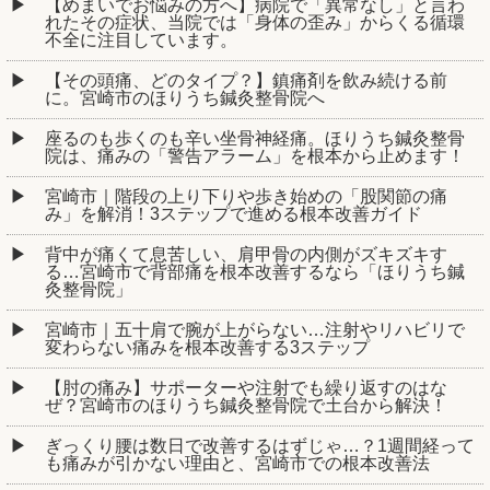
【めまいでお悩みの方へ】病院で「異常なし」と言わ
れたその症状、当院では「身体の歪み」からくる循環
不全に注目しています。
【その頭痛、どのタイプ？】鎮痛剤を飲み続ける前
に。宮崎市のほりうち鍼灸整骨院へ
座るのも歩くのも辛い坐骨神経痛。ほりうち鍼灸整骨
院は、痛みの「警告アラーム」を根本から止めます！
宮崎市｜階段の上り下りや歩き始めの「股関節の痛
み」を解消！3ステップで進める根本改善ガイド
背中が痛くて息苦しい、肩甲骨の内側がズキズキす
る…宮崎市で背部痛を根本改善するなら「ほりうち鍼
灸整骨院」
宮崎市｜五十肩で腕が上がらない…注射やリハビリで
変わらない痛みを根本改善する3ステップ
【肘の痛み】サポーターや注射でも繰り返すのはな
ぜ？宮崎市のほりうち鍼灸整骨院で土台から解決！
ぎっくり腰は数日で改善するはずじゃ…？1週間経って
も痛みが引かない理由と、宮崎市での根本改善法