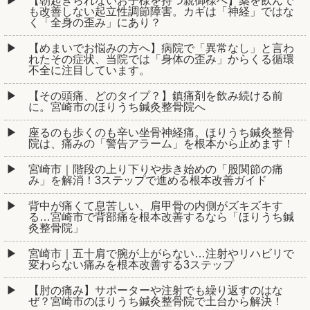
【朝起きられないお子様を持つ親御様へ】薬を飲んで
も改善しない起立性調節障害。カギは「神経」ではな
く「全身の歪み」にあり？
【めまいでお悩みの方へ】病院で「異常なし」と言わ
れたその症状、当院では「身体の歪み」からくる循環
不全に注目しています。
【その頭痛、どのタイプ？】鎮痛剤を飲み続ける前
に。宮崎市のほりうち鍼灸整骨院へ
座るのも歩くのも辛い坐骨神経痛。ほりうち鍼灸整骨
院は、痛みの「警告アラーム」を根本から止めます！
宮崎市｜階段の上り下りや歩き始めの「股関節の痛
み」を解消！3ステップで進める根本改善ガイド
背中が痛くて息苦しい、肩甲骨の内側がズキズキす
る…宮崎市で背部痛を根本改善するなら「ほりうち鍼
灸整骨院」
宮崎市｜五十肩で腕が上がらない…注射やリハビリで
変わらない痛みを根本改善する3ステップ
【肘の痛み】サポーターや注射でも繰り返すのはな
ぜ？宮崎市のほりうち鍼灸整骨院で土台から解決！