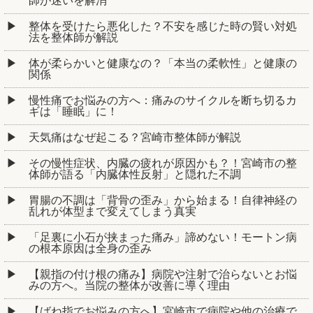
師が迷いを解消
整体を受けたら悪化した？不安を感じた時の賢い対処
法を整体師が解説
体が柔らかいと健康なの？「本当の柔軟性」と健康の
関係
慢性痛でお悩みの方へ：痛みのサイクルを断ち切るカ
ギは「睡眠」に！
天気痛はなぜ起こる？宮崎市整体師が解説
その慢性症状、内臓の疲れが原因かも？！宮崎市の整
体師が語る「内臓体性反射」と隠れた不調
胃腸の不調は「背骨の歪み」から始まる！自律神経の
乱れが体型まで変えてしまう真実
「足裏に小石が挟まった痛み」諦めない！モートン病
の根本原因は全身の歪み
【親指の付け根の痛み】病院や注射で治らないとお悩
みの方へ。当院の整体が改善に導く理由
【ばね指でお悩みの方へ】宮崎市で病院や他の治療で