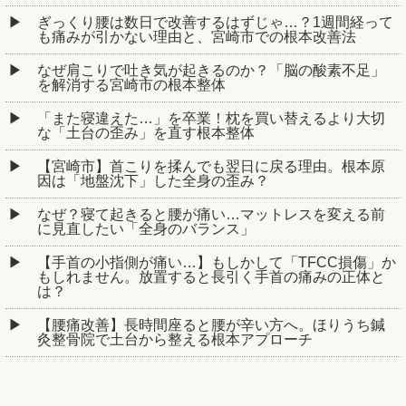
ぎっくり腰は数日で改善するはずじゃ…？1週間経って
も痛みが引かない理由と、宮崎市での根本改善法
なぜ肩こりで吐き気が起きるのか？「脳の酸素不足」
を解消する宮崎市の根本整体
「また寝違えた…」を卒業！枕を買い替えるより大切
な「土台の歪み」を直す根本整体
【宮崎市】首こりを揉んでも翌日に戻る理由。根本原
因は「地盤沈下」した全身の歪み？
なぜ？寝て起きると腰が痛い…マットレスを変える前
に見直したい「全身のバランス」
【手首の小指側が痛い…】もしかして「TFCC損傷」か
もしれません。放置すると長引く手首の痛みの正体と
は？
【腰痛改善】長時間座ると腰が辛い方へ。ほりうち鍼
灸整骨院で土台から整える根本アプローチ